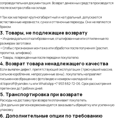
сопроводительная документация. Возврат денежных средств производится
после осмотра слэба на складе.
!! Так как материал крупногабаритный и натуральный, допускаются
естественные неровности, сучки и оттеночные переходы. Они не являются
браком.
3. Товары, не подлежащие возврату
• Индивидуально откалиброванные, отшлифованные или отпиленные по
размерам заготовки.
• Слэбы с признаками монтажа или обработки после получения (распил,
пропитка, шлифовка).
• Товары, повреждённые после передачи покупателю.
4. Возврат товара ненадлежащего качества
Если выявлен дефект, препятствующий эксплуатации (треснувший массив,
сильное коробление, непросушенные зоны), покупатель направляет
письменное обращение с фото/видео и номером накладной на
st.toporoff@yandex.ru или WhatsApp +7 953 882-72-06. Срок рассмотрения
претензии до 7 рабочих дней.
5. Транспортировка при возврате
Расходы на доставку при возврате оплачивает покупатель.
Для дальних регионов рекомендуется заказывать обрешётку или усиленную
упаковку.
6. Дополнительные опции по требованию