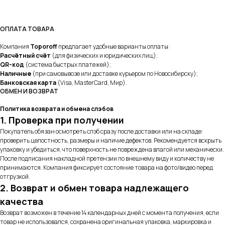
ОПЛАТА ТОВАРА
Компания
Toporoff
предлагает удобные варианты оплаты:
Расчётный счёт
(для физических и юридических лиц);
QR-код
(система быстрых платежей);
Наличные
(при самовывозе или доставке курьером по Новосибирску);
Банковская карта
(Visa, MasterCard, Мир).
ОБМЕН И ВОЗВРАТ
Политика возврата и обмена слэбов
1. Проверка при получении
Покупатель обязан осмотреть слэб сразу после доставки или на складе:
проверить целостность, размеры и наличие дефектов. Рекомендуется вскрыть
упаковку и убедиться, что поверхность не повреждена влагой или механически.
После подписания накладной претензии по внешнему виду и количеству не
принимаются. Компания фиксирует состояние товара на фото/видео перед
отгрузкой.
2. Возврат и обмен товара надлежащего
качества
Возврат возможен в течение 14 календарных дней с момента получения, если
товар не использовался, сохранена оригинальная упаковка, маркировка и