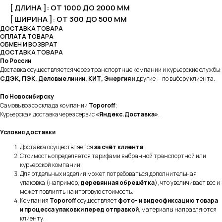
[ ДЛИНА ]: ОТ 1000 ДО 2000 ММ
[ ШИРИНА ]: ОТ 300 ДО 500 ММ
ДОСТАВКА ТОВАРА
ОПЛАТА ТОВАРА
ОБМЕН И ВОЗВРАТ
ДОСТАВКА ТОВАРА
По России
Доставка осуществляется через транспортные компании и курьерские службы:
СДЭК, ПЭК, Деловые линии, КИТ, Энергия
и другие — по выбору клиента.
По Новосибирску
Самовывоз со склада компании
Toporoff
;
Курьерская доставка через сервис
«Яндекс.Доставка»
.
Условия доставки
Доставка осуществляется
за счёт клиента
.
Стоимость определяется тарифами выбранной транспортной или
курьерской компании.
Для отдельных изделий может потребоваться дополнительная
упаковка (например,
деревянная обрешётка
), что увеличивает вес и
может повлиять на итоговую стоимость.
Компания
Toporoff
осуществляет
фото- и видеофиксацию товара
и процесса упаковки перед отправкой
, материалы направляются
клиенту.