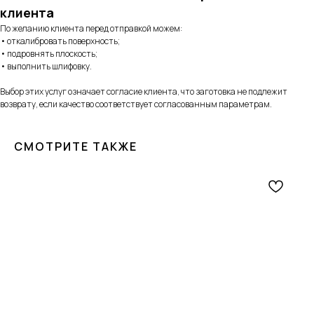
клиента
По желанию клиента перед отправкой можем:
• откалибровать поверхность;
• подровнять плоскость;
• выполнить шлифовку.
Выбор этих услуг означает согласие клиента, что заготовка не подлежит
возврату, если качество соответствует согласованным параметрам.
СМОТРИТЕ ТАКЖЕ