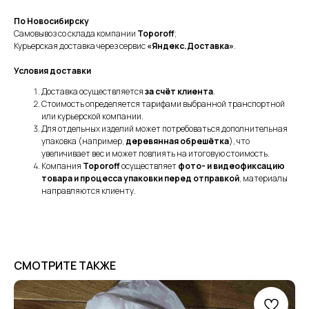
По Новосибирску
Самовывоз со склада компании
Toporoff
;
Курьерская доставка через сервис
«Яндекс.Доставка»
.
Условия доставки
Доставка осуществляется
за счёт клиента
.
Стоимость определяется тарифами выбранной транспортной
или курьерской компании.
Для отдельных изделий может потребоваться дополнительная
упаковка (например,
деревянная обрешётка
), что
увеличивает вес и может повлиять на итоговую стоимость.
Компания
Toporoff
осуществляет
фото- и видеофиксацию
товара и процесса упаковки перед отправкой
, материалы
направляются клиенту.
СМОТРИТЕ ТАКЖЕ