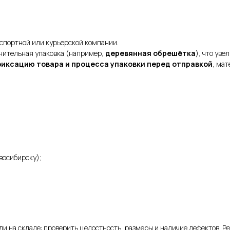
спортной или курьерской компании.
нительная упаковка (например,
деревянная обрешётка
), что уве
фиксацию товара и процесса упаковки перед отправкой
, ма
восибирску);
ли на складе: проверить целостность, размеры и наличие дефектов. Р