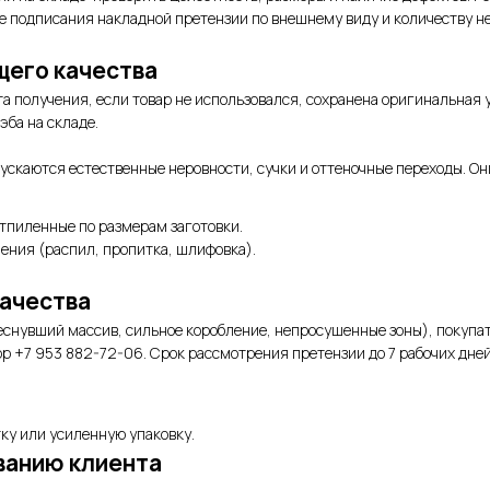
ле подписания накладной претензии по внешнему виду и количеству н
щего качества
та получения, если товар не использовался, сохранена оригинальная
эба на складе.
пускаются естественные неровности, сучки и оттеночные переходы. Он
тпиленные по размерам заготовки.
ения (распил, пропитка, шлифовка).
качества
снувший массив, сильное коробление, непросушенные зоны), покупат
p +7 953 882-72-06. Срок рассмотрения претензии до 7 рабочих дней
ку или усиленную упаковку.
ванию клиента