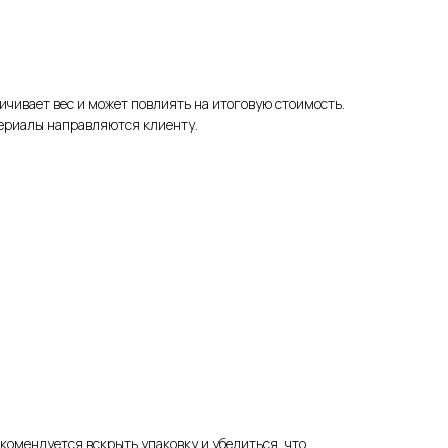
личивает вес и может повлиять на итоговую стоимость.
териалы направляются клиенту.
екомендуется вскрыть упаковку и убедиться, что