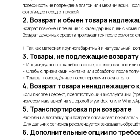
поверхность не повреждена влагой или механически. Пос
фото/видео перед отгрузкой.
2. Возврат и обмен товара надлежа
Возврат возможен в течение 14 календарных дней с момен
Возврат денежных средств производится после осмотра сл
!! Так как материал крупногабаритный и натуральный, до
3. Товары, не подлежащие возврату
• Индивидуально откалиброванные, отшлифованные или о
• Слэбы с признаками монтажа или обработки после получ
• Товары, повреждённые после передачи покупателю.
4. Возврат товара ненадлежащего 
Если выявлен дефект, препятствующий эксплуатации (тре
номером накладной на st.toporoff@yandex.ru или WhatsAp
5. Транспортировка при возврате
Расходы на доставку при возврате оплачивает покупатель.
Для дальних регионов рекомендуется заказывать обрешёт
6. Дополнительные опции по требо