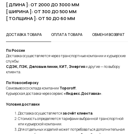
[ ДЛИНА ]: ОТ 2000 ДО 3000 ММ
[ ШИРИНА ]: ОТ 300 ДО 500 ММ
[ ТОЛЩИНА ]: ОТ 50 ДО 60 ММ
ДОСТАВКА ТОВАРА
ОПЛАТА ТОВАРА
ОБМЕН И ВОЗВРАТ
По России
Доставка осуществляется через транспортные компании и курьерские
службы:
СДЭК, ПЭК, Деловые линии, КИТ, Энергия
и другие — по выбору
клиента.
По Новосибирску
Самовывоз со склада компании
Toporoff
;
Курьерская доставка через сервис
«Яндекс.Доставка»
.
Условия доставки
Доставка осуществляется
за счёт клиента
.
Стоимость определяется тарифами выбранной транспортной
или курьерской компании.
Для отдельных изделий может потребоваться дополнительная