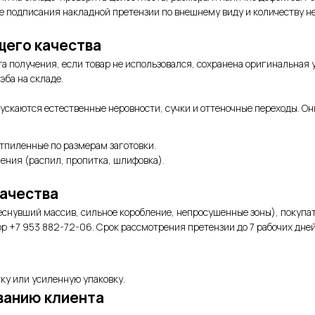
ле подписания накладной претензии по внешнему виду и количеству н
щего качества
та получения, если товар не использовался, сохранена оригинальная
эба на складе.
пускаются естественные неровности, сучки и оттеночные переходы. Он
тпиленные по размерам заготовки.
ения (распил, пропитка, шлифовка).
качества
снувший массив, сильное коробление, непросушенные зоны), покупат
p +7 953 882-72-06. Срок рассмотрения претензии до 7 рабочих дней
ку или усиленную упаковку.
ванию клиента