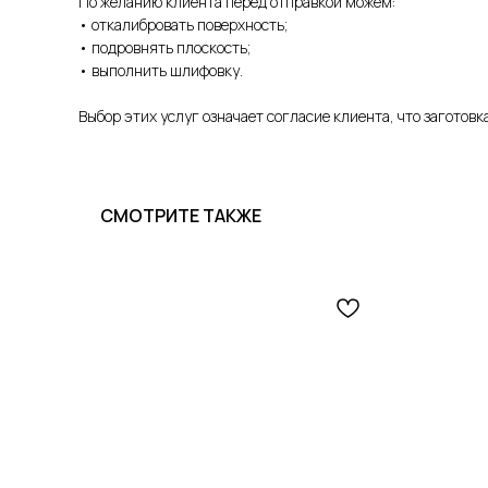
По желанию клиента перед отправкой можем:
• откалибровать поверхность;
• подровнять плоскость;
• выполнить шлифовку.
Выбор этих услуг означает согласие клиента, что заготов
СМОТРИТЕ ТАКЖЕ