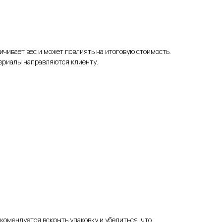
личивает вес и может повлиять на итоговую стоимость.
териалы направляются клиенту.
екомендуется вскрыть упаковку и убедиться, что