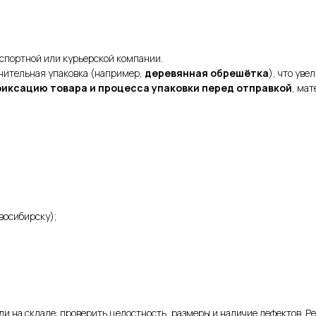
спортной или курьерской компании.
нительная упаковка (например,
деревянная обрешётка
), что уве
фиксацию товара и процесса упаковки перед отправкой
, ма
восибирску);
ли на складе: проверить целостность, размеры и наличие дефектов. Р