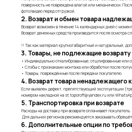
поверхность не повреждена влагой или механически. Пос
фото/видео перед отгрузкой.
2. Возврат и обмен товара надлежа
Возврат возможен в течение 14 календарных дней с момен
Возврат денежных средств производится после осмотра сл
!! Так как материал крупногабаритный и натуральный, до
3. Товары, не подлежащие возврату
• Индивидуально откалиброванные, отшлифованные или о
• Слэбы с признаками монтажа или обработки после получ
• Товары, повреждённые после передачи покупателю.
4. Возврат товара ненадлежащего 
Если выявлен дефект, препятствующий эксплуатации (тре
номером накладной на st.toporoff@yandex.ru или WhatsAp
5. Транспортировка при возврате
Расходы на доставку при возврате оплачивает покупатель.
Для дальних регионов рекомендуется заказывать обрешёт
6. Дополнительные опции по требо