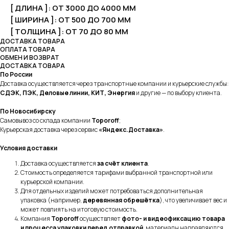
[ ДЛИНА ]: ОТ 3000 ДО 4000 ММ
[ ШИРИНА ]: ОТ 500 ДО 700 ММ
[ ТОЛЩИНА ]: ОТ 70 ДО 80 ММ
ДОСТАВКА ТОВАРА
ОПЛАТА ТОВАРА
ОБМЕН И ВОЗВРАТ
ДОСТАВКА ТОВАРА
По России
Доставка осуществляется через транспортные компании и курьерские службы:
СДЭК, ПЭК, Деловые линии, КИТ, Энергия
и другие — по выбору клиента.
По Новосибирску
Самовывоз со склада компании
Toporoff
;
Курьерская доставка через сервис
«Яндекс.Доставка»
.
Условия доставки
Доставка осуществляется
за счёт клиента
.
Стоимость определяется тарифами выбранной транспортной или
курьерской компании.
Для отдельных изделий может потребоваться дополнительная
упаковка (например,
деревянная обрешётка
), что увеличивает вес и
может повлиять на итоговую стоимость.
Компания
Toporoff
осуществляет
фото- и видеофиксацию товара
и процесса упаковки перед отправкой
, материалы направляются