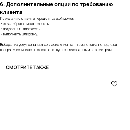
6. Дополнительные опции по требованию
клиента
По желанию клиента перед отправкой можем:
• откалибровать поверхность;
• подровнять плоскость;
• выполнить шлифовку.
Выбор этих услуг означает согласие клиента, что заготовка не подлежит
возврату, если качество соответствует согласованным параметрам.
СМОТРИТЕ ТАКЖЕ