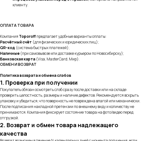
клиенту.
ОПЛАТА ТОВАРА
Компания
Toporoff
предлагает удобные варианты оплаты:
Расчётный счёт
(для физических и юридических лиц);
QR-код
(система быстрых платежей);
Наличные
(при самовывозе или доставке курьером по Новосибирску);
Банковская карта
(Visa, MasterCard, Мир).
ОБМЕН И ВОЗВРАТ
Политика возврата и обмена слэбов
1. Проверка при получении
Покупатель обязан осмотреть слэб сразу после доставки или на складе:
проверить целостность, размеры и наличие дефектов. Рекомендуется вскрыть
упаковку и убедиться, что поверхность не повреждена влагой или механически.
После подписания накладной претензии по внешнему виду и количеству не
принимаются. Компания фиксирует состояние товара на фото/видео перед
отгрузкой.
2. Возврат и обмен товара надлежащего
качества
Возврат возможен в течение 14 календарных дней с момента получения, если