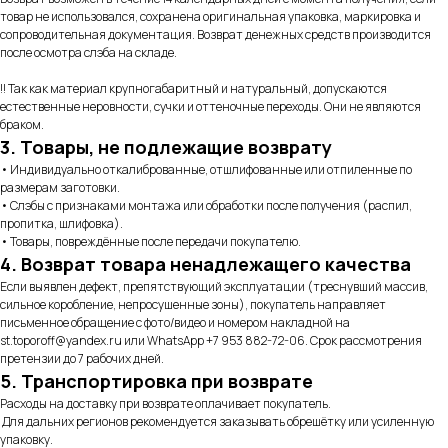
товар не использовался, сохранена оригинальная упаковка, маркировка и
сопроводительная документация. Возврат денежных средств производится
после осмотра слэба на складе.
!! Так как материал крупногабаритный и натуральный, допускаются
естественные неровности, сучки и оттеночные переходы. Они не являются
браком.
3. Товары, не подлежащие возврату
• Индивидуально откалиброванные, отшлифованные или отпиленные по
размерам заготовки.
• Слэбы с признаками монтажа или обработки после получения (распил,
пропитка, шлифовка).
• Товары, повреждённые после передачи покупателю.
4. Возврат товара ненадлежащего качества
Если выявлен дефект, препятствующий эксплуатации (треснувший массив,
сильное коробление, непросушенные зоны), покупатель направляет
письменное обращение с фото/видео и номером накладной на
st.toporoff@yandex.ru или WhatsApp +7 953 882-72-06. Срок рассмотрения
претензии до 7 рабочих дней.
5. Транспортировка при возврате
Расходы на доставку при возврате оплачивает покупатель.
Для дальних регионов рекомендуется заказывать обрешётку или усиленную
упаковку.