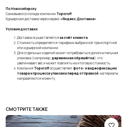
По Новосибирску
Самовывоз со склада компании
Toporoff
;
Курьерская доставка через сервис
«Яндекс.Доставка»
.
Условия доставки
Доставка осуществляется
за счёт клиента
.
Стоимость определяется тарифами выбранной транспортной
или курьерской компании.
Для отдельных изделий может потребоваться дополнительная
упаковка (например,
деревянная обрешётка
), что
увеличивает вес и может повлиять на итоговую стоимость.
Компания
Toporoff
осуществляет
фото- и видеофиксацию
товара и процесса упаковки перед отправкой
, материалы
направляются клиенту.
СМОТРИТЕ ТАКЖЕ