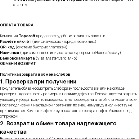
клиенту.
ОПЛАТА ТОВАРА
Компания
Toporoff
предлагает удобные варианты оплаты:
Расчётный счёт
(для физических и юридических лиц);
QR-код
(система быстрых платежей);
Наличные
(при самовывозе или доставке курьером по Новосибирску);
Банковская карта
(Visa, MasterCard, Мир).
ОБМЕН И ВОЗВРАТ
Политика возврата и обмена слэбов
1. Проверка при получении
Покупатель обязан осмотреть слэб сразу после доставки или на складе:
проверить целостность, размеры и наличие дефектов. Рекомендуется вскрыть
упаковку и убедиться, что поверхность не повреждена влагой или механически.
После подписания накладной претензии по внешнему виду и количеству не
принимаются. Компания фиксирует состояние товара на фото/видео перед
отгрузкой.
2. Возврат и обмен товара надлежащего
качества
Возврат возможен в течение 14 календарных дней с момента получения, если