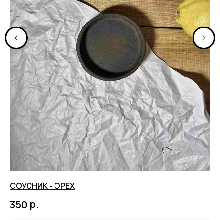
СОУСНИК - ОРЕХ
О
З
р.
350