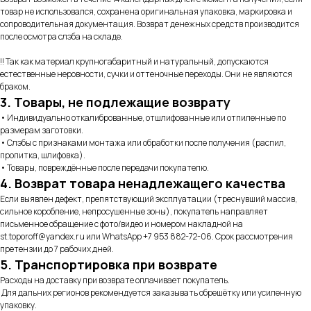
товар не использовался, сохранена оригинальная упаковка, маркировка и
сопроводительная документация. Возврат денежных средств производится
после осмотра слэба на складе.
!! Так как материал крупногабаритный и натуральный, допускаются
естественные неровности, сучки и оттеночные переходы. Они не являются
браком.
3. Товары, не подлежащие возврату
• Индивидуально откалиброванные, отшлифованные или отпиленные по
размерам заготовки.
• Слэбы с признаками монтажа или обработки после получения (распил,
пропитка, шлифовка).
• Товары, повреждённые после передачи покупателю.
4. Возврат товара ненадлежащего качества
Если выявлен дефект, препятствующий эксплуатации (треснувший массив,
сильное коробление, непросушенные зоны), покупатель направляет
письменное обращение с фото/видео и номером накладной на
st.toporoff@yandex.ru или WhatsApp +7 953 882-72-06. Срок рассмотрения
претензии до 7 рабочих дней.
5. Транспортировка при возврате
Расходы на доставку при возврате оплачивает покупатель.
Для дальних регионов рекомендуется заказывать обрешётку или усиленную
упаковку.