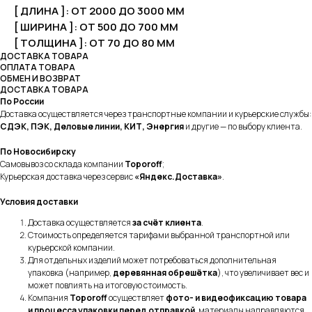
[ ДЛИНА ]: ОТ 2000 ДО 3000 ММ
[ ШИРИНА ]: ОТ 500 ДО 700 ММ
[ ТОЛЩИНА ]: ОТ 70 ДО 80 ММ
ДОСТАВКА ТОВАРА
ОПЛАТА ТОВАРА
ОБМЕН И ВОЗВРАТ
ДОСТАВКА ТОВАРА
По России
Доставка осуществляется через транспортные компании и курьерские службы:
СДЭК, ПЭК, Деловые линии, КИТ, Энергия
и другие — по выбору клиента.
По Новосибирску
Самовывоз со склада компании
Toporoff
;
Курьерская доставка через сервис
«Яндекс.Доставка»
.
Условия доставки
Доставка осуществляется
за счёт клиента
.
Стоимость определяется тарифами выбранной транспортной или
курьерской компании.
Для отдельных изделий может потребоваться дополнительная
упаковка (например,
деревянная обрешётка
), что увеличивает вес и
может повлиять на итоговую стоимость.
Компания
Toporoff
осуществляет
фото- и видеофиксацию товара
и процесса упаковки перед отправкой
, материалы направляются