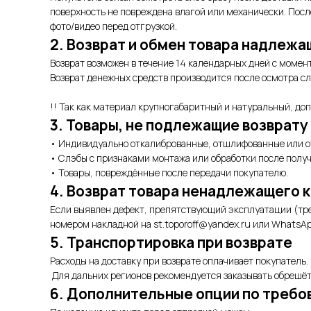
поверхность не повреждена влагой или механически. Пос
фото/видео перед отгрузкой.
2. Возврат и обмен товара надлежа
Возврат возможен в течение 14 календарных дней с момен
Возврат денежных средств производится после осмотра сл
!! Так как материал крупногабаритный и натуральный, до
3. Товары, не подлежащие возврату
• Индивидуально откалиброванные, отшлифованные или о
• Слэбы с признаками монтажа или обработки после получ
• Товары, повреждённые после передачи покупателю.
4. Возврат товара ненадлежащего 
Если выявлен дефект, препятствующий эксплуатации (тре
номером накладной на st.toporoff@yandex.ru или WhatsAp
5. Транспортировка при возврате
Расходы на доставку при возврате оплачивает покупатель.
Для дальних регионов рекомендуется заказывать обрешёт
6. Дополнительные опции по требо