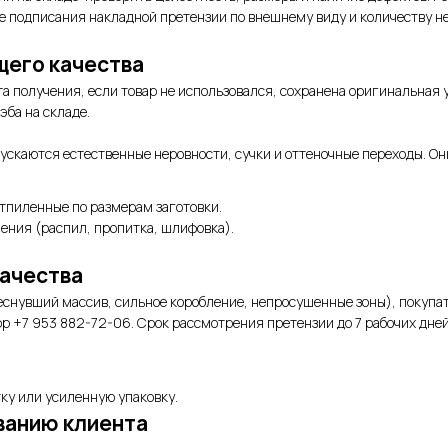
ле подписания накладной претензии по внешнему виду и количеству н
щего качества
та получения, если товар не использовался, сохранена оригинальная
эба на складе.
пускаются естественные неровности, сучки и оттеночные переходы. Он
тпиленные по размерам заготовки.
ения (распил, пропитка, шлифовка).
качества
снувший массив, сильное коробление, непросушенные зоны), покупат
p +7 953 882-72-06. Срок рассмотрения претензии до 7 рабочих дней
ку или усиленную упаковку.
ванию клиента