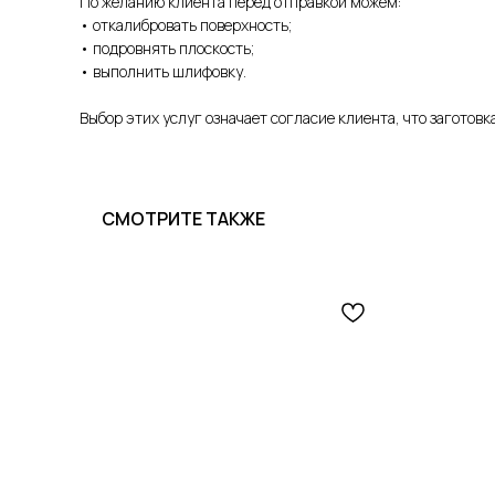
По желанию клиента перед отправкой можем:
• откалибровать поверхность;
• подровнять плоскость;
• выполнить шлифовку.
Выбор этих услуг означает согласие клиента, что заготов
СМОТРИТЕ ТАКЖЕ