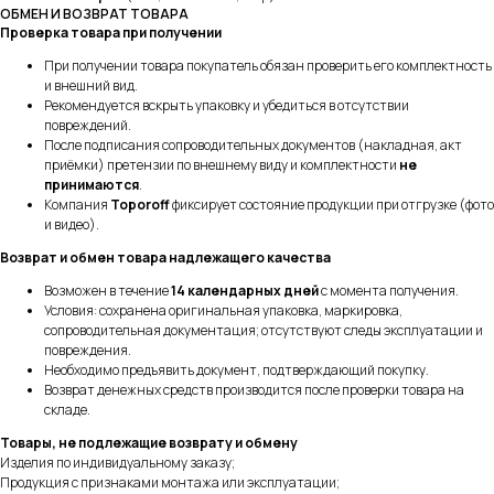
ОБМЕН И ВОЗВРАТ ТОВАРА
Проверка товара при получении
При получении товара покупатель обязан проверить его комплектность
и внешний вид.
Рекомендуется вскрыть упаковку и убедиться в отсутствии
повреждений.
После подписания сопроводительных документов (накладная, акт
приёмки) претензии по внешнему виду и комплектности
не
принимаются
.
Компания
Toporoff
фиксирует состояние продукции при отгрузке (фото
и видео).
Возврат и обмен товара надлежащего качества
Возможен в течение
14 календарных дней
с момента получения.
Условия: сохранена оригинальная упаковка, маркировка,
сопроводительная документация; отсутствуют следы эксплуатации и
повреждения.
Необходимо предъявить документ, подтверждающий покупку.
Возврат денежных средств производится после проверки товара на
складе.
Товары, не подлежащие возврату и обмену
Изделия по индивидуальному заказу;
Продукция с признаками монтажа или эксплуатации;