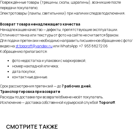
Повреждённые товары (трещины, сколы, царапины), возникшие после
передачи покупателю;
Электротовары (лампы, светильники) при наличии следов подключения.
Возврат товара ненадлежащего качества
Ненадлежащее качество — дефекты, препятствующие эксплуатации.
Отличие оттенка или текстуры от фото на сайте не считается браком.
Для подачи претензии необходимо направить письменное обращение с фото/
видео на
st.toporoff@yandex.ru
или WhatsApp: +7 953 882 72 06
К обращению прилагаются:
фото недостатка и упаковки с маркировкой;
номер накладной или чека;
дата покупки;
контактные данные.
Срок рассмотрения претензий — до
7 рабочих дней.
Транспортировка при возврате
Расходы по доставке при возврате/обмене несёт покупатель.
Исключение — доставка собственной курьерской службой
Toporoff
.
СМОТРИТЕ ТАКЖЕ