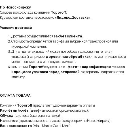
По Новосибирску
Самовывоз со склада компании
Toporoff
;
Курьерская доставка через сервис
«Яндекс.Доставка»
.
Условия доставки
Доставка осуществляется
за счёт клиента
.
Стоимость определяется тарифами выбранной транспортной или
курьерской компании.
Для отдельных изделий может потребоваться дополнительная
упаковка (например,
деревянная обрешётка
), что увеличивает вес и
может повлиять на итоговую стоимость.
Компания
Toporoff
осуществляет
фото- и видеофиксацию товара
и процесса упаковки перед отправкой
, материалы направляются
клиенту.
ОПЛАТА ТОВАРА
Компания
Toporoff
предлагает удобные варианты оплаты:
Расчётный счёт
(для физических и юридических лиц);
QR-код
(система быстрых платежей);
Наличные
(при самовывозе или доставке курьером по Новосибирску);
Банковская карта
(Visa, MasterCard, Мир).