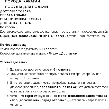
ПОРОДА: КАРАГАЧ
ПОСУДА: ДЛЯ ПОДАЧИ
ДОСТАВКА ТОВАРА
ОПЛАТА ТОВАРА
ОБМЕН И ВОЗВРАТ ТОВАРА
ДОСТАВКА ТОВАРА
По России
Доставка осуществляется через транспортные компании и курьерские службы:
СДЭК, ПЭК, Деловые линии, КИТ, Энергия
и другие — по выбору клиента.
По Новосибирску
Самовывоз со склада компании
Toporoff
;
Курьерская доставка через сервис
«Яндекс.Доставка»
.
Условия доставки
Доставка осуществляется
за счёт клиента
.
Стоимость определяется тарифами выбранной транспортной или
курьерской компании.
Для отдельных изделий может потребоваться дополнительная
упаковка (например,
деревянная обрешётка
), что увеличивает вес и
может повлиять на итоговую стоимость.
Компания
Toporoff
осуществляет
фото- и видеофиксацию товара
и процесса упаковки перед отправкой
, материалы направляются
клиенту.