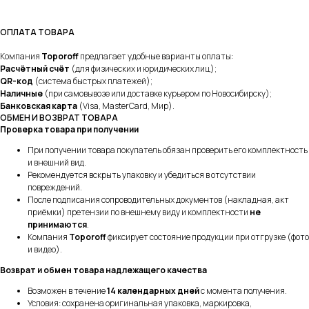
ОПЛАТА ТОВАРА
Компания
Toporoff
предлагает удобные варианты оплаты:
Расчётный счёт
(для физических и юридических лиц);
QR-код
(система быстрых платежей);
Наличные
(при самовывозе или доставке курьером по Новосибирску);
Банковская карта
(Visa, MasterCard, Мир).
ОБМЕН И ВОЗВРАТ ТОВАРА
Проверка товара при получении
При получении товара покупатель обязан проверить его комплектность
и внешний вид.
Рекомендуется вскрыть упаковку и убедиться в отсутствии
повреждений.
После подписания сопроводительных документов (накладная, акт
приёмки) претензии по внешнему виду и комплектности
не
принимаются
.
Компания
Toporoff
фиксирует состояние продукции при отгрузке (фото
и видео).
Возврат и обмен товара надлежащего качества
Возможен в течение
14 календарных дней
с момента получения.
Условия: сохранена оригинальная упаковка, маркировка,