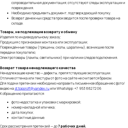
сопроводительная документация; отсутствуют следы эксплуатации и
повреждения.
Необходимо предъявить документ, подтверждающий покупку.
Возврат денежных средств производится после проверки товара на
складе.
Товары, не подлежащие возврату и обмену
Изделия по индивидуальному заказу;
Продукция с признаками монтажа или эксплуатации;
Повреждённые товары (трещины, сколы, царапины), возникшие после
передачи покупателю;
Электротовары (лампы, светильники) при наличии следов подключения.
Возврат товара ненадлежащего качества
Ненадлежащее качество — дефекты, препятствующие эксплуатации.
Отличие оттенка или текстуры от фото на сайте не считается браком.
Для подачи претензии необходимо направить письменное обращение с фото/
видео на
st.toporoff@yandex.ru
или WhatsApp: +7 953 882 72 06
К обращению прилагаются:
фото недостатка и упаковки с маркировкой;
номер накладной или чека;
дата покупки;
контактные данные.
Срок рассмотрения претензий — до
7 рабочих дней.