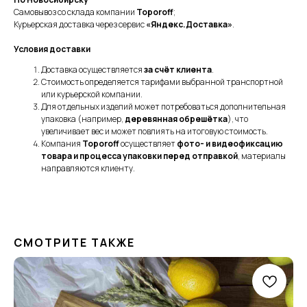
Самовывоз со склада компании
Toporoff
;
Курьерская доставка через сервис
«Яндекс.Доставка»
.
Условия доставки
Доставка осуществляется
за счёт клиента
.
Стоимость определяется тарифами выбранной транспортной
или курьерской компании.
Для отдельных изделий может потребоваться дополнительная
упаковка (например,
деревянная обрешётка
), что
увеличивает вес и может повлиять на итоговую стоимость.
Компания
Toporoff
осуществляет
фото- и видеофиксацию
товара и процесса упаковки перед отправкой
, материалы
направляются клиенту.
СМОТРИТЕ ТАКЖЕ