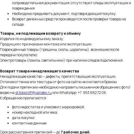
сопроводительная документация; отсутствуют следы эксплуатации и
повреждения.
Необходимо предъявить документ, подтверждающий покупку.
Возврат денежных средств производится после проверки товара на
складе.
Товары, не подлежащие возврату и обмену
Изделия по индивидуальному заказу;
Продукция с признаками монтажа или эксплуатации;
Повреждённые товары (трещины, сколы, царапины), возникшие после
передачи покупателю;
Электротовары (лампы, светильники) при наличии следов подключения.
Возврат товара ненадлежащего качества
Ненадлежащее качество — дефекты, препятствующие эксплуатации.
Отличие оттенка или текстуры от фото на сайте не считается браком.
Для подачи претензии необходимо направить письменное обращение с фото/
видео на
st.toporoff@yandex.ru
или WhatsApp: +7 953 882 72 06
К обращению прилагаются:
фото недостатка и упаковки с маркировкой;
номер накладной или чека;
дата покупки;
контактные данные.
Срок рассмотрения претензий — до
7 рабочих дней.