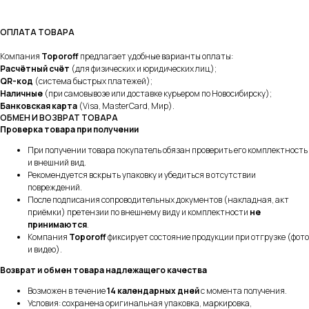
ОПЛАТА ТОВАРА
Компания
Toporoff
предлагает удобные варианты оплаты:
Расчётный счёт
(для физических и юридических лиц);
QR-код
(система быстрых платежей);
Наличные
(при самовывозе или доставке курьером по Новосибирску);
Банковская карта
(Visa, MasterCard, Мир).
ОБМЕН И ВОЗВРАТ ТОВАРА
Проверка товара при получении
При получении товара покупатель обязан проверить его комплектность
и внешний вид.
Рекомендуется вскрыть упаковку и убедиться в отсутствии
повреждений.
После подписания сопроводительных документов (накладная, акт
приёмки) претензии по внешнему виду и комплектности
не
принимаются
.
Компания
Toporoff
фиксирует состояние продукции при отгрузке (фото
и видео).
Возврат и обмен товара надлежащего качества
Возможен в течение
14 календарных дней
с момента получения.
Условия: сохранена оригинальная упаковка, маркировка,