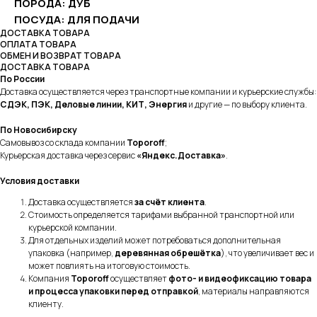
ПОРОДА: ДУБ
ПОСУДА: ДЛЯ ПОДАЧИ
ДОСТАВКА ТОВАРА
ОПЛАТА ТОВАРА
ОБМЕН И ВОЗВРАТ ТОВАРА
ДОСТАВКА ТОВАРА
По России
Доставка осуществляется через транспортные компании и курьерские службы:
СДЭК, ПЭК, Деловые линии, КИТ, Энергия
и другие — по выбору клиента.
По Новосибирску
Самовывоз со склада компании
Toporoff
;
Курьерская доставка через сервис
«Яндекс.Доставка»
.
Условия доставки
Доставка осуществляется
за счёт клиента
.
Стоимость определяется тарифами выбранной транспортной или
курьерской компании.
Для отдельных изделий может потребоваться дополнительная
упаковка (например,
деревянная обрешётка
), что увеличивает вес и
может повлиять на итоговую стоимость.
Компания
Toporoff
осуществляет
фото- и видеофиксацию товара
и процесса упаковки перед отправкой
, материалы направляются
клиенту.