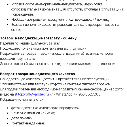
Условия: сохранена оригинальная упаковка, маркировка,
сопроводительная документация; отсутствуют следы эксплуатации и
повреждения.
Необходимо предъявить документ, подтверждающий покупку.
Возврат денежных средств производится после проверки товара на
складе.
Товары, не подлежащие возврату и обмену
Изделия по индивидуальному заказу;
Продукция с признаками монтажа или эксплуатации;
Повреждённые товары (трещины, сколы, царапины), возникшие после
передачи покупателю;
Электротовары (лампы, светильники) при наличии следов подключения.
Возврат товара ненадлежащего качества
Ненадлежащее качество — дефекты, препятствующие эксплуатации.
Отличие оттенка или текстуры от фото на сайте не считается браком.
Для подачи претензии необходимо направить письменное обращение с фото/
видео на
st.toporoff@yandex.ru
или WhatsApp: +7 953 882 72 06
К обращению прилагаются:
фото недостатка и упаковки с маркировкой;
номер накладной или чека;
дата покупки;
контактные данные.