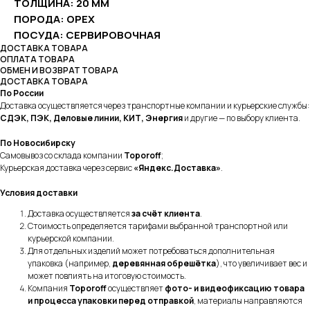
ТОЛЩИНА: 20 ММ
ПОРОДА: ОРЕХ
ПОСУДА: СЕРВИРОВОЧНАЯ
ДОСТАВКА ТОВАРА
ОПЛАТА ТОВАРА
ОБМЕН И ВОЗВРАТ ТОВАРА
ДОСТАВКА ТОВАРА
По России
Доставка осуществляется через транспортные компании и курьерские службы:
СДЭК, ПЭК, Деловые линии, КИТ, Энергия
и другие — по выбору клиента.
По Новосибирску
Самовывоз со склада компании
Toporoff
;
Курьерская доставка через сервис
«Яндекс.Доставка»
.
Условия доставки
Доставка осуществляется
за счёт клиента
.
Стоимость определяется тарифами выбранной транспортной или
курьерской компании.
Для отдельных изделий может потребоваться дополнительная
упаковка (например,
деревянная обрешётка
), что увеличивает вес и
может повлиять на итоговую стоимость.
Компания
Toporoff
осуществляет
фото- и видеофиксацию товара
и процесса упаковки перед отправкой
, материалы направляются