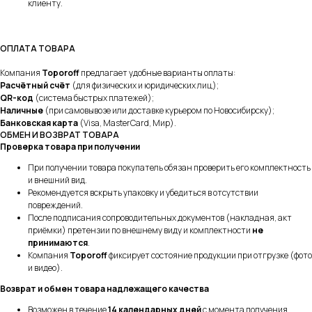
клиенту.
ОПЛАТА ТОВАРА
Компания
Toporoff
предлагает удобные варианты оплаты:
Расчётный счёт
(для физических и юридических лиц);
QR-код
(система быстрых платежей);
Наличные
(при самовывозе или доставке курьером по Новосибирску);
Банковская карта
(Visa, MasterCard, Мир).
ОБМЕН И ВОЗВРАТ ТОВАРА
Проверка товара при получении
При получении товара покупатель обязан проверить его комплектность
и внешний вид.
Рекомендуется вскрыть упаковку и убедиться в отсутствии
повреждений.
После подписания сопроводительных документов (накладная, акт
приёмки) претензии по внешнему виду и комплектности
не
принимаются
.
Компания
Toporoff
фиксирует состояние продукции при отгрузке (фото
и видео).
Возврат и обмен товара надлежащего качества
Возможен в течение
14 календарных дней
с момента получения.