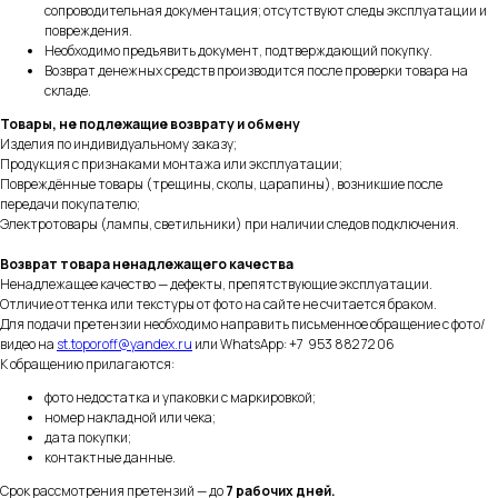
сопроводительная документация; отсутствуют следы эксплуатации и
повреждения.
Необходимо предъявить документ, подтверждающий покупку.
Возврат денежных средств производится после проверки товара на
складе.
Товары, не подлежащие возврату и обмену
Изделия по индивидуальному заказу;
Продукция с признаками монтажа или эксплуатации;
Повреждённые товары (трещины, сколы, царапины), возникшие после
передачи покупателю;
Электротовары (лампы, светильники) при наличии следов подключения.
Возврат товара ненадлежащего качества
Ненадлежащее качество — дефекты, препятствующие эксплуатации.
Отличие оттенка или текстуры от фото на сайте не считается браком.
Для подачи претензии необходимо направить письменное обращение с фото/
видео на
st.toporoff@yandex.ru
или WhatsApp: +7 953 882 72 06
К обращению прилагаются:
фото недостатка и упаковки с маркировкой;
номер накладной или чека;
дата покупки;
контактные данные.
Срок рассмотрения претензий — до
7 рабочих дней.