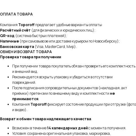
ОПЛАТА ТОВАРА
Компания
Toporoff
предлагает удобные варианты оплаты:
Расчётный счёт
(для физических и юридических лиц);
QR-код
(система быстрых платежей);
Наличные
(при самовывозе или доставке курьером по Новосибирску);
Банковская карта
(Visa, MasterCard, Мир).
ОБМЕН И ВОЗВРАТ ТОВАРА
Проверка товара при получении
При получении товара покупатель обязан проверить его комплектность
и внешний вид.
Рекомендуется вскрыть упаковку и убедиться в отсутствии
повреждений.
После подписания сопроводительных документов (накладная, акт
приёмки) претензии по внешнему виду и комплектности
не
принимаются
.
Компания
Toporoff
фиксирует состояние продукции при отгрузке (фото
и видео).
Возврат и обмен товара надлежащего качества
Возможен в течение
14 календарных дней
с момента получения.
Условия: сохранена оригинальная упаковка, маркировка,