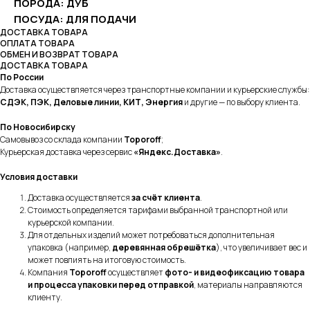
ПОРОДА: ДУБ
ПОСУДА: ДЛЯ ПОДАЧИ
ДОСТАВКА ТОВАРА
ОПЛАТА ТОВАРА
ОБМЕН И ВОЗВРАТ ТОВАРА
ДОСТАВКА ТОВАРА
По России
Доставка осуществляется через транспортные компании и курьерские службы:
СДЭК, ПЭК, Деловые линии, КИТ, Энергия
и другие — по выбору клиента.
По Новосибирску
Самовывоз со склада компании
Toporoff
;
Курьерская доставка через сервис
«Яндекс.Доставка»
.
Условия доставки
Доставка осуществляется
за счёт клиента
.
Стоимость определяется тарифами выбранной транспортной или
курьерской компании.
Для отдельных изделий может потребоваться дополнительная
упаковка (например,
деревянная обрешётка
), что увеличивает вес и
может повлиять на итоговую стоимость.
Компания
Toporoff
осуществляет
фото- и видеофиксацию товара
и процесса упаковки перед отправкой
, материалы направляются
клиенту.