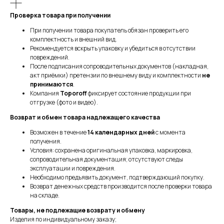
Проверка товара при получении
При получении товара покупатель обязан проверить его
комплектность и внешний вид.
Рекомендуется вскрыть упаковку и убедиться в отсутствии
повреждений.
После подписания сопроводительных документов (накладная,
акт приёмки) претензии по внешнему виду и комплектности
не
принимаются
.
Компания
Toporoff
фиксирует состояние продукции при
отгрузке (фото и видео).
Возврат и обмен товара надлежащего качества
Возможен в течение
14 календарных дней
с момента
получения.
Условия: сохранена оригинальная упаковка, маркировка,
сопроводительная документация; отсутствуют следы
эксплуатации и повреждения.
Необходимо предъявить документ, подтверждающий покупку.
Возврат денежных средств производится после проверки товара
на складе.
Товары, не подлежащие возврату и обмену
Изделия по индивидуальному заказу;