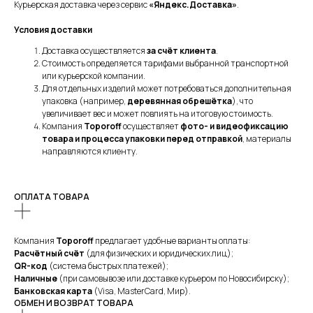
Курьерская доставка через сервис
«Яндекс.Доставка»
.
Условия доставки
Доставка осуществляется
за счёт клиента
.
Стоимость определяется тарифами выбранной транспортной
или курьерской компании.
Для отдельных изделий может потребоваться дополнительная
упаковка (например,
деревянная обрешётка
), что
увеличивает вес и может повлиять на итоговую стоимость.
Компания
Toporoff
осуществляет
фото- и видеофиксацию
товара и процесса упаковки перед отправкой
, материалы
направляются клиенту.
ОПЛАТА ТОВАРА
Компания
Toporoff
предлагает удобные варианты оплаты:
Расчётный счёт
(для физических и юридических лиц);
QR-код
(система быстрых платежей);
Наличные
(при самовывозе или доставке курьером по Новосибирску);
Банковская карта
(Visa, MasterCard, Мир).
ОБМЕН И ВОЗВРАТ ТОВАРА