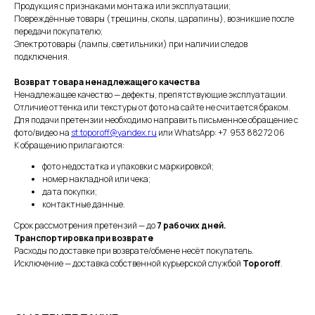
Продукция с признаками монтажа или эксплуатации;
Повреждённые товары (трещины, сколы, царапины), возникшие после
передачи покупателю;
Электротовары (лампы, светильники) при наличии следов
подключения.
Возврат товара ненадлежащего качества
Ненадлежащее качество — дефекты, препятствующие эксплуатации.
Отличие оттенка или текстуры от фото на сайте не считается браком.
Для подачи претензии необходимо направить письменное обращение с
фото/видео на
st.toporoff@yandex.ru
или WhatsApp: +7 953 882 72 06
К обращению прилагаются:
фото недостатка и упаковки с маркировкой;
номер накладной или чека;
дата покупки;
контактные данные.
Срок рассмотрения претензий — до
7 рабочих дней.
Транспортировка при возврате
Расходы по доставке при возврате/обмене несёт покупатель.
Исключение — доставка собственной курьерской службой
Toporoff
.