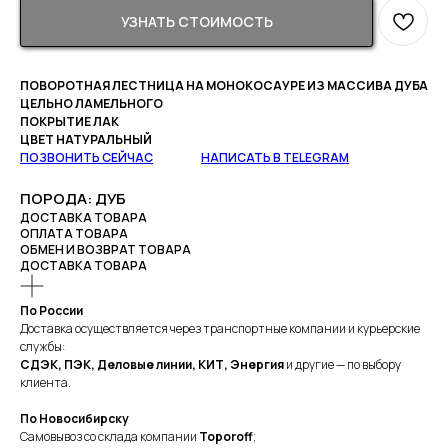
УЗНАТЬ СТОИМОСТЬ
ПОВОРОТНАЯ ЛЕСТНИЦА НА МОНОКОСАУРЕ ИЗ МАССИВА ДУБА
ЦЕЛЬНО ЛАМЕЛЬНОГО
ПОКРЫТИЕ ЛАК
ЦВЕТ НАТУРАЛЬНЫЙ
ПОЗВОНИТЬ СЕЙЧАС
______
НАПИСАТЬ В TELEGRAM
ПОРОДА: ДУБ
ДОСТАВКА ТОВАРА
ОПЛАТА ТОВАРА
ОБМЕН И ВОЗВРАТ ТОВАРА
ДОСТАВКА ТОВАРА
По России
Доставка осуществляется через транспортные компании и курьерские
службы:
СДЭК, ПЭК, Деловые линии, КИТ, Энергия
и другие — по выбору
клиента.
По Новосибирску
Самовывоз со склада компании
Toporoff
;