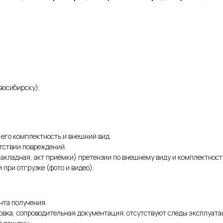
восибирску);
 его комплектность и внешний вид.
утствии повреждений.
акладная, акт приёмки) претензии по внешнему виду и комплектнос
при отгрузке (фото и видео).
нта получения.
овка, сопроводительная документация; отсутствуют следы эксплуата