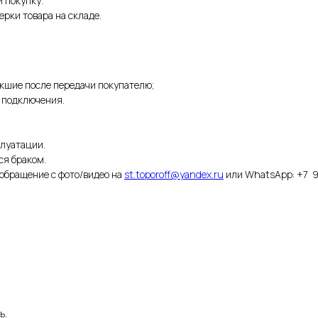
 покупку.
рки товара на складе.
кшие после передачи покупателю;
 подключения.
луатации.
ся браком.
обращение с фото/видео на
st.toporoff@yandex.ru
или WhatsApp: +7 9
ь.