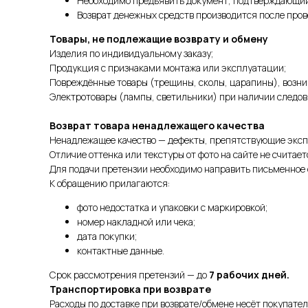
Необходимо предъявить документ, подтверждающий
Возврат денежных средств производится после прове
Товары, не подлежащие возврату и обмену
Изделия по индивидуальному заказу;
Продукция с признаками монтажа или эксплуатации;
Повреждённые товары (трещины, сколы, царапины), возни
Электротовары (лампы, светильники) при наличии следов
Возврат товара ненадлежащего качества
Ненадлежащее качество — дефекты, препятствующие эксп
Отличие оттенка или текстуры от фото на сайте не считает
Для подачи претензии необходимо направить письменное 
К обращению прилагаются:
фото недостатка и упаковки с маркировкой;
номер накладной или чека;
дата покупки;
контактные данные.
Срок рассмотрения претензий — до
7 рабочих дней.
Транспортировка при возврате
Расходы по доставке при возврате/обмене несёт покупател