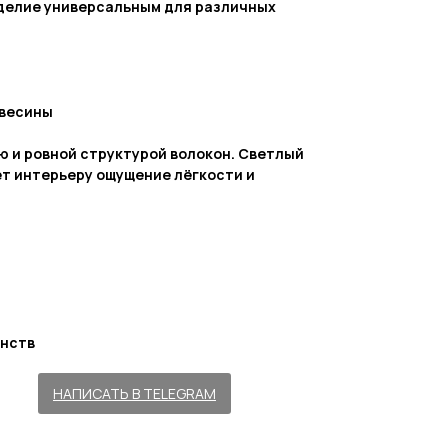
делие универсальным для различных
евесины
ю и ровной структурой волокон. Светлый
т интерьеру ощущение лёгкости и
нств
_____
НАПИСАТЬ В TELEGRAM