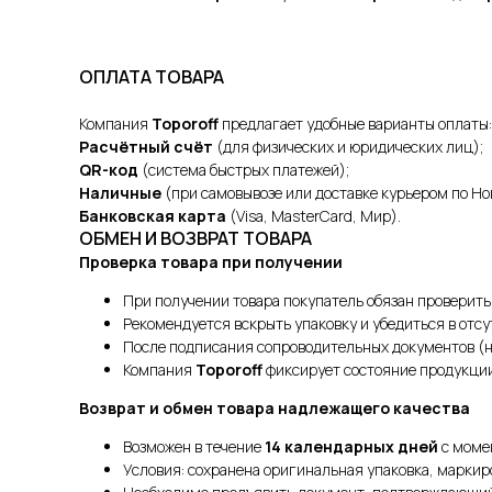
ОПЛАТА ТОВАРА
Компания
Toporoff
предлагает удобные варианты оплаты:
Расчётный счёт
(для физических и юридических лиц);
QR-код
(система быстрых платежей);
Наличные
(при самовывозе или доставке курьером по Но
Банковская карта
(Visa, MasterCard, Мир).
ОБМЕН И ВОЗВРАТ ТОВАРА
Проверка товара при получении
При получении товара покупатель обязан проверить
Рекомендуется вскрыть упаковку и убедиться в отс
После подписания сопроводительных документов (н
Компания
Toporoff
фиксирует состояние продукции 
Возврат и обмен товара надлежащего качества
Возможен в течение
14 календарных дней
с моме
Условия: сохранена оригинальная упаковка, маркир